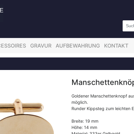
ESSOIRES
GRAVUR
AUFBEWAHRUNG
KONTAKT
Manschettenknöp
Goldener Manschettenknopf aus
möglich.
Runder Kippsteg zum leichten E
Breite: 19 mm
Höhe: 14 mm
Material: 333er Gelbgold