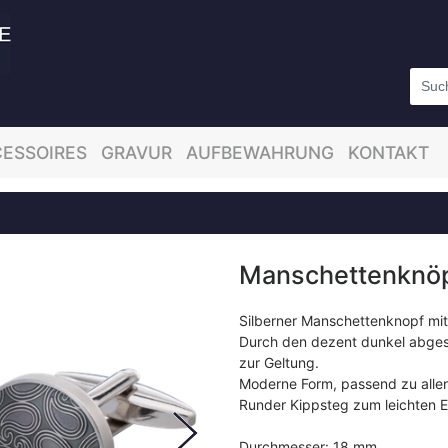
ESSOIRES
GRAVUR
AUFBEWAHRUNG
KONTAKT
Manschettenknöpf
Silberner Manschettenknopf mit
Durch den dezent dunkel abges
zur Geltung.
Moderne Form, passend zu alle
Runder Kippsteg zum leichten E
Durchmesser: 18 mm